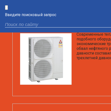
×
Введите поисковый запрос
Развитие тенденций на мирово
Современные тепл
подобного оборуд
экономические тр
обвал нефтяного 
давности состави
трехлетней давнос