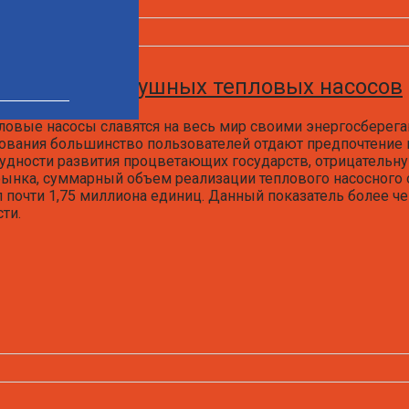
м рынке воздушных тепловых насосов
овые насосы славятся на весь мир своими энергосберег
ования большинство пользователей отдают предпочтение
удности развития процветающих государств, отрицательн
рынка, суммарный объем реализации теплового насосного 
л почти 1,75 миллиона единиц. Данный показатель более 
ти.