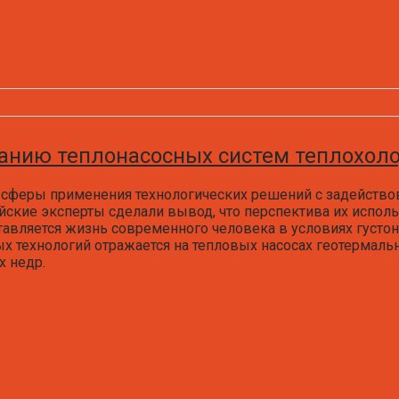
анию теплонасосных систем теплохол
сферы применения технологических решений с задейство
ийские эксперты сделали вывод, что перспектива их испол
тавляется жизнь современного человека в условиях густон
х технологий отражается на тепловых насосах геотермаль
х недр.