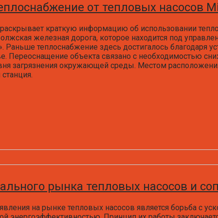
лоснабжение от тепловых насосов Mits
раскрывает краткую информацию об использовании тепло
олжская железная дорога, которое находится под управле
. Раньше теплоснабжение здесь достигалось благодаря ус
е. Переоснащение объекта связано с необходимостью сни
ня загрязнения окружающей среды. Местом расположения 
станция.
бального рынка тепловых насосов и со
явления на рынке тепловых насосов является борьба с ус
ой энергоэффективностью. Принцип их работы заключаетс