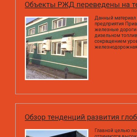
Объекты РЖД переведены на теп
Данный материал 
предприятия Прив
железные дороги»
дизельном топлив
сокращением уров
железнодорожная 
Обзор тенденций развития гло
Главной целью по
отличаются высок