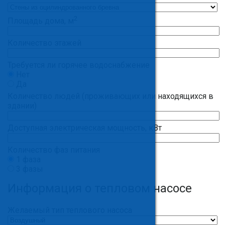
2
Площадь дома, м
Количество этажей
Требуется ли горячее водоснабжение
Нет
Да
Количество людей (проживающих или находящихся в
здании)
Доступная электрическая мощность, кВт
Количество фаз питания
1 фаза
3 фазы
Информация о тепловом насосе
Желаемый тип теплового насоса