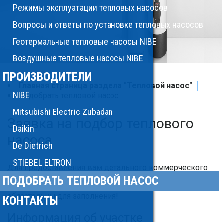
Режимы эксплуатации тепловых насосов
Вопросы и ответы по установке тепловых насосов
Геотермальные тепловые насосы NIBE
Воздушные тепловые насосы NIBE
ПРОИЗВОДИТЕЛИ
Главная страница раздела "Тепловой насос"
NIBE
Подобрать тепловой насос
Mitsubishi Electric Zubadan
Заявка на подбор теплового
Daikin
насоса
De Dietrich
STIEBEL ELTRON
Для предоставления вам детального коммерческого
предложения просим вас заполнить и отослать
ПОДОБРАТЬ ТЕПЛОВОЙ НАСОС
нижепреведенную форму. Поля, отмеченные *,
обязательны для заполнения!
КОНТАКТЫ
Информация об участке