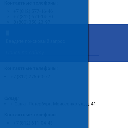
Контактные телефоны:
+7 (812) 577-16-46
+7 (812) 679-14-70
8 (800) 350-23-97
×
Введите поисковый запрос
Логистика, проектный отдел, административный
отдел:
г. Санкт-Петербург, Суворовский пр., д. 35 оф.307
Контактные телефоны:
+7 (812) 275-60-77
Склад:
г. Санкт-Петербург, Моисеенко ул., д. 41
Контактные телефоны:
+7 (812) 611-04-43