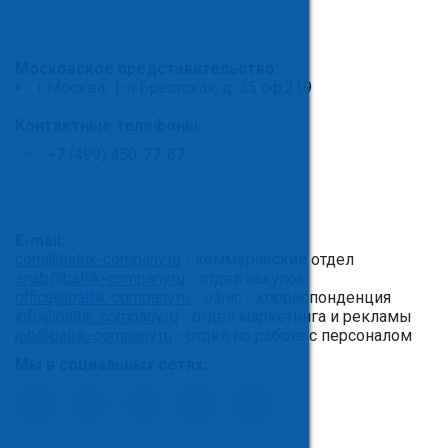
Московское представительство:
г.Москва, 1-я Брестская, д. 35 оф.219
Контактные телефоны:
+7 (499) 450-77-87
E-mail:
com@baltik-company.ru
- коммерческий отдел
snab@baltik-company.ru
- отдел закупок
office@baltik-company.ru
- офис - корреспонденция
info@baltik-company.ru
- отдел маркетинга и рекламы
job@baltik-company.ru
- отдел по работе с персоналом
Мы в социальных сетях: