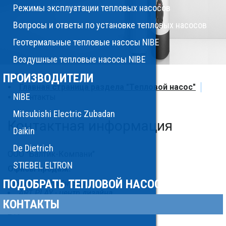
Режимы эксплуатации тепловых насосов
Вопросы и ответы по установке тепловых насосов
Геотермальные тепловые насосы NIBE
Воздушные тепловые насосы NIBE
ПРОИЗВОДИТЕЛИ
Главная страница раздела "Тепловой насос"
NIBE
Контакты
Mitsubishi Electric Zubadan
Контактная информация
Daikin
De Dietrich
ООО "Балтик-Компани"
STIEBEL ELTRON
Офисы продаж:
ПОДОБРАТЬ ТЕПЛОВОЙ НАСОС
Шоурум, дизайн студия:
ART PLAY - центр дизайна
КОНТАКТЫ
г. Санкт-Петербург, Красногвардейская пл., д.3 оф. E-
219