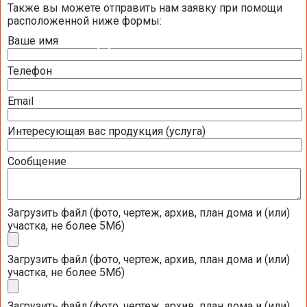
Также вы можете отправить нам заявку при помощи
расположенной ниже формы:
Ваше имя
ТЕПЛОВОЙ НАСОС
Телефон
ГЕОТЕРМАЛЬНЫЕ ТЕПЛОВЫЕ НАСОСЫ
Email
ГЕОТЕРМАЛЬНЫЕ ТЕПЛОВЫЕ НАСОСЫ NIBE
Интересующая вас продукция (услуга)
Аксессуары и дополнительное оборудование для тепловых насосов
NIBE 1145 / 1245
Сообщение
Аксессуары и дополнительное оборудование для тепловых насосов
NIBE 1330 / 1150 / 1250
Загрузить файл (фото, чертеж, архив, план дома и (или)
ГЕОТЕРМАЛЬНЫЕ ТЕПЛОВЫЕ НАСОСЫ DAIKIN
участка, не более 5Мб)
ГЕОТЕРМАЛЬНЫЕ ТЕПЛОВЫЕ НАСОСЫ STIEBEL ELTRON
Загрузить файл (фото, чертеж, архив, план дома и (или)
ГЕОТЕРМАЛЬНЫЕ ТЕПЛОВЫЕ НАСОСЫ DE DIETRICH
участка, не более 5Мб)
ВОЗДУШНЫЕ ТЕПЛОВЫЕ НАСОСЫ
Загрузить файл (фото, чертеж, архив, план дома и (или)