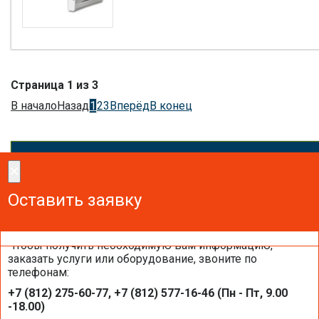
Страница 1 из 3
В начало
Назад
1
2
3
Вперёд
В конец
×
×
Сделайте заказ!
Оставить заявку
Оставить заявку
Оставить заявку
Чтобы получить необходимую вам информацию,
заказать услуги или оборудование, звоните по
телефонам:
Отправить запрос на подбор теплово
+7 (812) 275-60-77, +7 (812) 577-16-46 (Пн - Пт, 9.00
насоса
-18.00)