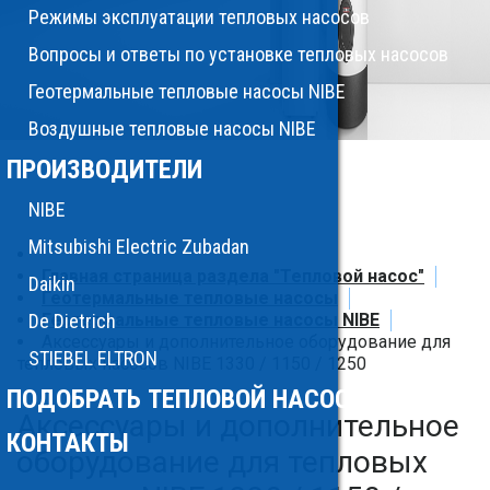
Режимы эксплуатации тепловых насосов
Вопросы и ответы по установке тепловых насосов
Геотермальные тепловые насосы NIBE
Воздушные тепловые насосы NIBE
ПРОИЗВОДИТЕЛИ
NIBE
Mitsubishi Electric Zubadan
Главная страница раздела "Тепловой насос"
Daikin
Геотермальные тепловые насосы
De Dietrich
Геотермальные тепловые насосы NIBE
Аксессуары и дополнительное оборудование для
STIEBEL ELTRON
тепловых насосов NIBE 1330 / 1150 / 1250
ПОДОБРАТЬ ТЕПЛОВОЙ НАСОС
Аксессуары и дополнительное
КОНТАКТЫ
оборудование для тепловых