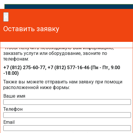
×
×
Сделайте заказ!
Оставить заявку
Оставить заявку
Оставить заявку
Чтобы получить необходимую вам информацию,
заказать услуги или оборудование, звоните по
телефонам:
Отправить запрос на подбор теплово
+7 (812) 275-60-77, +7 (812) 577-16-46 (Пн - Пт, 9.00
насоса
-18.00)
Также вы можете отправить нам заявку при помощи
расположенной ниже формы:
Ваше имя
Документация STIEBEL ELTRON
Телефон
Скачать каталог тепловых насосов STIEBEL
ELTRON
Email
Скачать каталог проектировщика тепловых