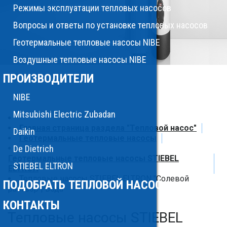
Режимы эксплуатации тепловых насосов
Вопросы и ответы по установке тепловых насосов
Геотермальные тепловые насосы NIBE
Воздушные тепловые насосы NIBE
ПРОИЗВОДИТЕЛИ
NIBE
Mitsubishi Electric Zubadan
Главная страница раздела "Тепловой насос"
Daikin
Геотермальные тепловые насосы
De Dietrich
Геотермальные тепловые насосы STIEBEL
STIEBEL ELTRON
ELTRON
Тепловые насосы STIEBEL ELTRON "Солевой
ПОДОБРАТЬ ТЕПЛОВОЙ НАСОС
раствор | Вода"
КОНТАКТЫ
Тепловые насосы STIEBEL