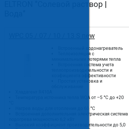
ELTRON "Солевой раствор |
Вода"
WPC 05 / 07 / 10 / 13 S new
Встроенный водонагреватель
Теплоизоляция с
минимальными потерями тепла
Встроенная система учета
теплопроизводительности и
коэфициента эффективности
Простая установка и
обслуживание
Хладагент R410A
Температура источника тепла WQA от –5 °C до +20
°C
Нагрев воды для отопления до 60 °C
Встроенная дополнительная электрическая система
подогрева мощностью 6,2 кВт
Высокий коэффициент производительности до 5,0