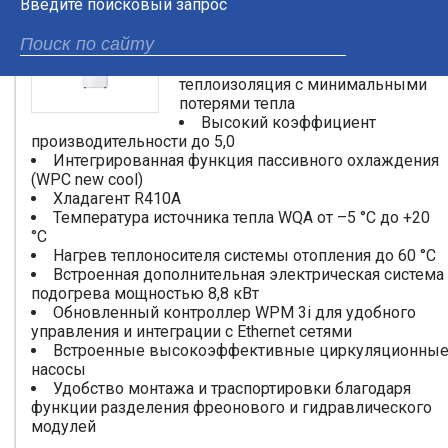
Введите поисковый запрос
приготовления горячей воды и
подогрева теплоносителя системы
отопления
Высокоэффективная
теплоизоляция с минимальными
потерями тепла
Высокий коэффициент
производительности до 5,0
Интегрированная функция пассивного охлаждения
(WPC new cool)
Хладагент R410A
Температура источника тепла WQA от –5 °C до +20
°C
Нагрев теплоносителя системы отопления до 60 °C
Встроенная дополнительная электрическая система
подогрева мощностью 8,8 кВт
Обновленный контроллер WPM 3i для удобного
управления и интеграции с Ethernet сетями
Встроенные высокоэффективные циркуляционны
насосы
Удобство монтажа и траспортировки благодаря
функции разделения фреонового и гидравлического
модулей