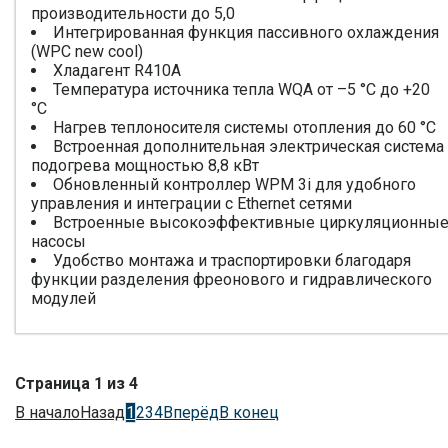
производительности до 5,0
Интегрированная функция пассивного охлаждения
(WPC new cool)
Хладагент R410A
Температура источника тепла WQA от –5 °C до +20
°C
Нагрев теплоносителя системы отопления до 60 °C
Встроенная дополнительная электрическая система
подогрева мощностью 8,8 кВт
Обновленный контроллер WPM 3i для удобного
управления и интеграции с Ethernet сетями
Встроенные высокоэффективные циркуляционны
насосы
Удобство монтажа и траспортировки благодаря
функции разделения фреонового и гидравлического
модулей
Страница 1 из 4
В начало
Назад
1
2
3
4
Вперёд
В конец