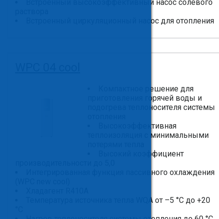
Встроенный высокоэффективный насос солевого
раствора
Встроенный циркуляционный насос для отопления
WPC 04 cool
Компактное решение для
приготовления горячей воды и
подогрева теплоносителя системы
отопления
Высокоэффективная
теплоизоляция с минимальными
потерями тепла
Высокий коэффициент
производительности до 5,0
Интегрированная функция пассивного охлаждения
(WPC new cool)
Хладагент R410A
Температура источника тепла WQA от –5 °C до +20
°C
Нагрев теплоносителя системы отопления до 60 °C