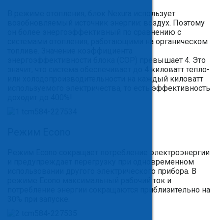
В режиме отопления, блок Nexura использует
возобновляемый источник энергии: воздух. Поэтому
он более энергоэффективный по сравнению с
системами отопления, работающими на органическом
топливе. Значение коэффициента
энергоэффективности блока (COP) превышает 4. Это
значит, что система обеспечивает до 4 киловатт тепло-
или холодопроизводительности на каждый киловатт
используемого электричества, то есть эффективность
доходит до 400%!
Режим Econo
Режим Econo сокращает потребление электроэнергии
и предупреждает перегрузку при одновременном
использовании другого электрического прибора. В
режиме Econo максимальный рабочий ток и
потребление энергии сокращаются приблизительно на
30% при запуске.