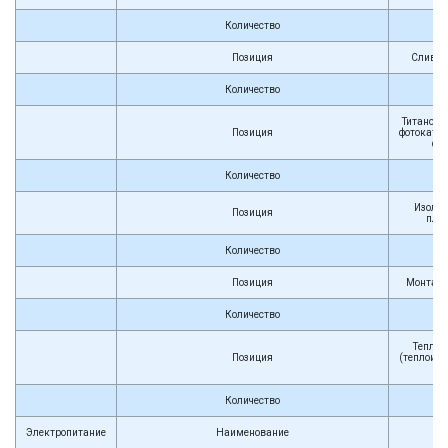
Количество
Позиция
Сливно
Количество
Титано-а
Позиция
фотоката
фи
Количество
Изоля
Позиция
пла
Количество
Позиция
Монтажн
Количество
Теплои
Позиция
(теплоиз
тр
Количество
Электропитание
Наименование