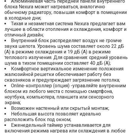
Алюминиевая часть передней панели внутреннего
блока Nexura может нагреваться, аналогично
обычному радиатору, повышая комфорт в помещении
в холодные дни;
Тихая и незаметная система Nexura предлагает вам
лучшее в области отопления и охлаждения, комфорт и
отличный дизайн;
Внутренний блок распределяет воздух не громче
звука шепота. Уровень шума составляет около 22 дБ
(A) в режиме охлаждения и 19 дБ (A) в режиме
теплового излучения. Для сравнения: средний уровень
шума в тихом помещении составляет 40 дБ (A);
Комфортное вертикальное изменение положения
жалюзийной решетки обеспечивает работу без
сквозняков и предупреждает загрязнение потолка;
Online-контроллер (опция) -управляйте внутренним
блоком из любого места с помощью смартфона,
ноутбука, компьютера, планшета или сенсорного
экрана;
Возможен настенный или скрытый монтаж;
Небольшая высота позволяет идеально
расположить блок под окном;
Еженедельный таймер устанавливается для
включения режима нагрева или охлаждения в любое