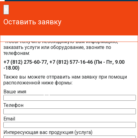
×
×
Сделайте заказ!
Оставить заявку
Оставить заявку
Оставить заявку
Чтобы получить необходимую вам информацию,
заказать услуги или оборудование, звоните по
телефонам:
Отправить запрос на подбор теплово
+7 (812) 275-60-77, +7 (812) 577-16-46 (Пн - Пт, 9.00
насоса
-18.00)
Также вы можете отправить нам заявку при помощи
расположенной ниже формы:
Ваше имя
ТЕПЛОВОЙ НАСОС
Телефон
ГЕОТЕРМАЛЬНЫЕ ТЕПЛОВЫЕ НАСОСЫ
Email
ВОЗДУШНЫЕ ТЕПЛОВЫЕ НАСОСЫ
Интересующая вас продукция (услуга)
ВОЗДУШНЫЕ ТЕПЛОВЫЕ НАСОСЫ NIBE