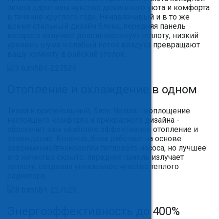
зимой дарят вам чувство домашнего уюта и комфорта
в течение круглого года. Ненавязчивый и в то же
время стильный дизайн блока, передняя панель
которого излучает дополнительную теплоту, низкий
уровень шума и слабый поток воздуха превращают
вашу комнату в райский уголок.
Отопление и охлаждение в одном
Тихий и оригинальный, блок Nexura - воплощение
настоящего комфорта и прекрасного дизайна -
обеспечит вам наиболее эффективное отопление и
охлаждение. Конечно, блок работает на основе
современнойтехнологии теплового насоса, но лучшее
его качество скрыто: передняя панель излучает
теплоту, создавая уникальное чувство теплого
радиатора.
Энергоэффективность до 400%