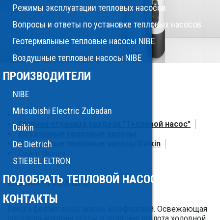
Режимы эксплуатации тепловых насосов
Вопросы и ответы по установке тепловых насосов
Геотермальные тепловые насосы NIBE
Воздушные тепловые насосы NIBE
ПРОИЗВОДИТЕЛИ
NIBE
Mitsubishi Electric Zubadan
Главная страница раздела "Тепловой насос"
Daikin
Воздушные тепловые насосы
De Dietrich
Воздушные тепловые насосы Daikin
Daikin Nexura
STIEBEL ELTRON
ПОДОБРАТЬ ТЕПЛОВОЙ НАСОС
Daikin Nexura
КОНТАКТЫ
Nexura делает вашу жизнь комфортной. Освежающая
прохлада жарким летом и приятная теплота холодной