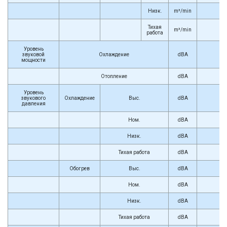
Низк.
m³/min
5
Тихая
m³/min
4
работа
Уровень
звуковой
Охлаждение
dBA
мощности
Отопление
dBA
Уровень
звукового
Охлаждение
Выс.
dBA
давления
Ном.
dBA
Низк.
dBA
Тихая работа
dBA
Обогрев
Выс.
dBA
Ном.
dBA
Низк.
dBA
Тихая работа
dBA