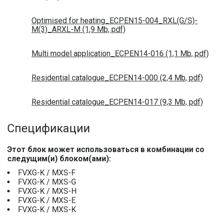
Optimised for heating_ECPEN15-004_RXL(G/S)-
M(3)_ARXL-M (1,9 Mb, pdf)
Multi model application_ECPEN14-016 (1,1 Mb, pdf)
Residential catalogue_ECPEN14-000 (2,4 Mb, pdf)
Residential catalogue_ECPEN14-017 (9,3 Mb, pdf)
Спецификации
Этот блок может использоваться в комбинации со
следущим(и) блоком(ами):
FVXG-K / MXS-F
FVXG-K / MXS-G
FVXG-K / MXS-H
FVXG-K / MXS-E
FVXG-K / MXS-K