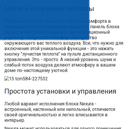
Мягкое излучение теплоты
Чтобы еще более повысить уровень комфорта в
холодные дни, алюминиевая передняя панель блока
Nexura может подогреваться, как традиционный
радиатор. Результат? Комфортное чувство
окружающего вас теплого воздуха. Все, что нужно для
включения этой уникальной функции - это нажать
кнопку "лучистая теплота" на пульте дистанционного
управления. Это - просто. А низкий уровень шума и
слабый поток воздуха делают атмосферу в вашем
доме по-настоящему уютной.
Простота установки и управления
Любой вариант исполнения блока Nexura -
встроенный, настенный или напольный, отличается
своей оригинальностью и легко вписывается в
интерьер.
Nexura может использоваться для одного помещения: