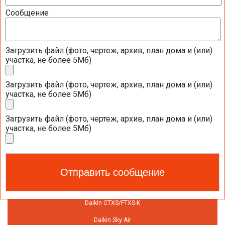
ВОЗДУШНЫЕ ТЕПЛОВЫЕ НАСОСЫ ZUBADAN
Сообщение
ВОЗДУШНЫЕ ТЕПЛОВЫЕ НАСОСЫ DAIKIN
Загрузить файл (фото, чертеж, архив, план дома и (или)
Воздушные тепловые насосы Daikin VRV
участка, не более 5Мб)
Низкотемпературный моноблок Daikin Altherma LT Monobloc
Загрузить файл (фото, чертеж, архив, план дома и (или)
Низкотемпературный тепловой насос Daikin Altherma LT Split
участка, не более 5Мб)
Высокотемпературная сплит-система Daikin Altherma HT Split
Загрузить файл (фото, чертеж, архив, план дома и (или)
Daikin Altherma Flex Type
участка, не более 5Мб)
Тепловой насос Daikin Altherma Hybrid и ГВС
Daikin Emura
Daikin Emura II FTXG-L / RXG-L
Daikin Nexura
Daikin CTXS/FTXS-K
Daikin Sky Air