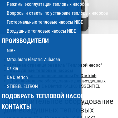
Режимы эксплуатации тепловых насосов
Вопросы и ответы по установке тепловых насосов
Геотермальные тепловые насосы NIBE
Воздушные тепловые насосы NIBE
ПРОИЗВОДИТЕЛИ
NIBE
Mitsubishi Electric Zubadan
Главная страница раздела "Тепловой насос"
Daikin
Воздушные тепловые насосы
Воздушные тепловые насосы De Dietrich
De Dietrich
Дополнительное оборудование для воздушных
STIEBEL ELTRON
тепловых насосов De Dietrich KALIKO ESSENTIEL
ПОДОБРАТЬ ТЕПЛОВОЙ НАСОС
Дополнительное оборудование
КОНТАКТЫ
для воздушных тепловых