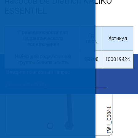
насосов De Dietrich KALIKO
ESSENTIEL
Принадлежности для
Ед.
гидравлического
Артикул
пост.
подключения
Набор для подключения
ER208
100019424
группы безопасности
×
Введите поисковый запрос