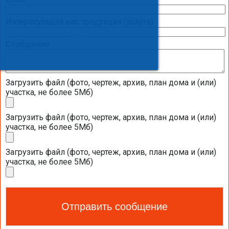
Интересующая вас продукция (услуга)
ТЕПЛОВОЙ НАСОС
Сообщение
ГЕОТЕРМАЛЬНЫЕ ТЕПЛОВЫЕ НАСОСЫ
Загрузить файл (фото, чертеж, архив, план дома и (или)
ВОЗДУШНЫЕ ТЕПЛОВЫЕ НАСОСЫ
участка, не более 5Мб)
ВОЗДУШНЫЕ ТЕПЛОВЫЕ НАСОСЫ NIBE
Загрузить файл (фото, чертеж, архив, план дома и (или)
участка, не более 5Мб)
ВОЗДУШНЫЕ ТЕПЛОВЫЕ НАСОСЫ ZUBADAN
ВОЗДУШНЫЕ ТЕПЛОВЫЕ НАСОСЫ DAIKIN
Загрузить файл (фото, чертеж, архив, план дома и (или)
участка, не более 5Мб)
ВОЗДУШНЫЕ ТЕПЛОВЫЕ НАСОСЫ DE DIETRICH
Дополнительное оборудование для воздушных тепловых насосов De
Dietrich (серия KALIKO)
Примеры установок с использованием воздушного теплового насоса
De Dietrich (серия KALIKO)