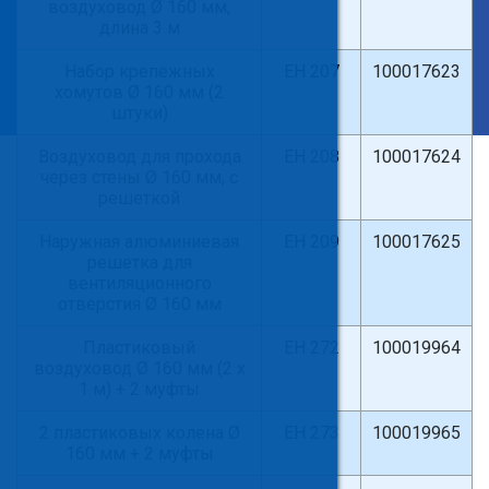
воздуховод Ø 160 мм,
длина 3 м
×
Введите поисковый запрос
Набор крепежных
ЕН 207
100017623
хомутов Ø 160 мм (2
штуки)
Воздуховод для прохода
ЕН 208
100017624
через стены Ø 160 мм, с
решеткой
Наружная алюминиевая
ЕН 209
100017625
решетка для
вентиляционного
отверстия Ø 160 мм
Пластиковый
ЕН 272
100019964
воздуховод Ø 160 мм (2 х
1 м) + 2 муфты
2 пластиковых колена Ø
ЕН 273
100019965
160 мм + 2 муфты