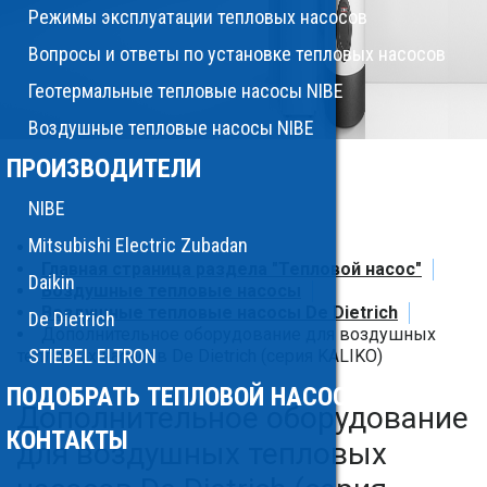
Режимы эксплуатации тепловых насосов
Вопросы и ответы по установке тепловых насосов
Геотермальные тепловые насосы NIBE
Воздушные тепловые насосы NIBE
ПРОИЗВОДИТЕЛИ
NIBE
Mitsubishi Electric Zubadan
Главная страница раздела "Тепловой насос"
Daikin
Воздушные тепловые насосы
Воздушные тепловые насосы De Dietrich
De Dietrich
Дополнительное оборудование для воздушных
STIEBEL ELTRON
тепловых насосов De Dietrich (серия KALIKO)
ПОДОБРАТЬ ТЕПЛОВОЙ НАСОС
Дополнительное оборудование
КОНТАКТЫ
для воздушных тепловых