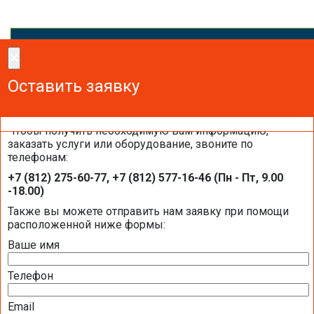
×
×
Сделайте заказ!
Оставить заявку
Оставить заявку
Оставить заявку
Чтобы получить необходимую вам информацию,
заказать услуги или оборудование, звоните по
телефонам:
Отправить запрос на подбор теплово
+7 (812) 275-60-77, +7 (812) 577-16-46 (Пн - Пт, 9.00
насоса
-18.00)
Также вы можете отправить нам заявку при помощи
расположенной ниже формы:
Ваше имя
Скачать каталог De Dietrich 2016 (87Mb)
Телефон
Скачать каталог De Dietrich 2015 (76Mb)
Email