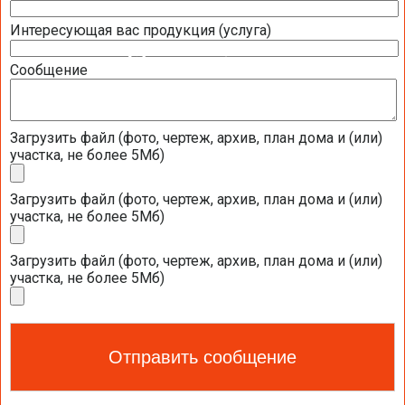
Интересующая вас продукция (услуга)
ТЕПЛОВОЙ НАСОС
Сообщение
ГЕОТЕРМАЛЬНЫЕ ТЕПЛОВЫЕ НАСОСЫ
Загрузить файл (фото, чертеж, архив, план дома и (или)
ВОЗДУШНЫЕ ТЕПЛОВЫЕ НАСОСЫ
участка, не более 5Мб)
ВОЗДУШНЫЕ ТЕПЛОВЫЕ НАСОСЫ NIBE
Загрузить файл (фото, чертеж, архив, план дома и (или)
участка, не более 5Мб)
ВОЗДУШНЫЕ ТЕПЛОВЫЕ НАСОСЫ ZUBADAN
ВОЗДУШНЫЕ ТЕПЛОВЫЕ НАСОСЫ DAIKIN
Загрузить файл (фото, чертеж, архив, план дома и (или)
участка, не более 5Мб)
ВОЗДУШНЫЕ ТЕПЛОВЫЕ НАСОСЫ DE DIETRICH
Дополнительное оборудование для воздушных тепловых насосов De
Dietrich (серия KALIKO)
Примеры установок с использованием воздушного теплового насоса
De Dietrich (серия KALIKO)
Дополнительное оборудование для воздушных тепловых насосов De