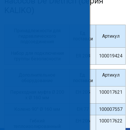
насосов De Dietrich (серия
KALIKO)
Принадлежности для
Ед.
гидравлического
Артикул
поставки
подсоединения
Набор для подключения
ER 208
100019424
группы безопасности
Дополнительное
Ед.
Артикул
оборудование
поставки
Переходная муфта Ø 200
ЕН 205
100017621
х Ø 160 мм
Колено 90° Ø 160 мм
ЕН 77
100007557
Гибкий
ЕН 206
100017622
теплоизолированный